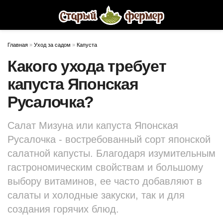
Главная
»
Уход за садом
»
Капуста
Какого ухода требует
капуста Японская
Русалочка?
Салат Мизуна или капуста Японская
Русалочка - востребованный сорт японской
салатной капусты. Благодаря изумительным
гастрономическим свойствам и большому
выбору витаминов, ее часто добавляют в
салаты и холодные закуски, так и для
создания горячих блюд.