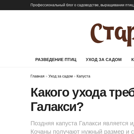
Профессиональный блог о садоводстве, выращивании птиц,
РАЗВЕДЕНИЕ ПТИЦ
УХОД ЗА САДОМ
Главная
»
Уход за садом
»
Капуста
Какого ухода треб
Галакси?
Поздняя капуста Галакси является 
Кочаны получают нужный размер и с