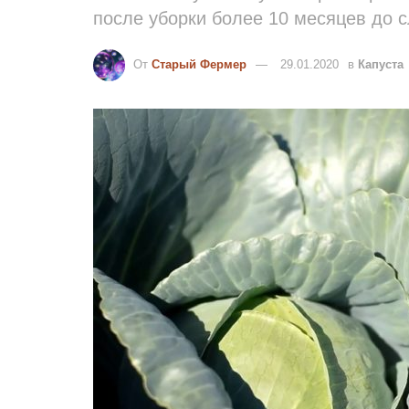
после уборки более 10 месяцев до 
От
Старый Фермер
29.01.2020
в
Капуста