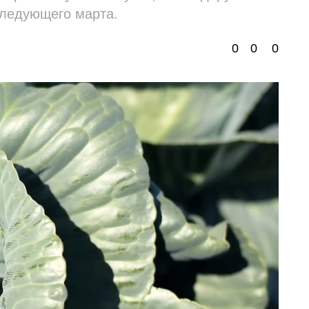
следующего марта.
0
0
0