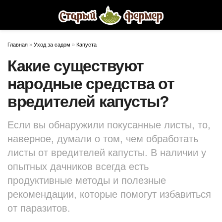
Главная
»
Уход за садом
»
Капуста
Какие существуют
народные средства от
вредителей капусты?
Если вы обнаружили покусанные листы, то,
наверное, думали о том, чем обработать
листы от вредителей капусты. В наличии у
опытных дачников всегда есть
продуктивные методы и полезные
рекомендации, которые помогут избавиться
от паразитов.