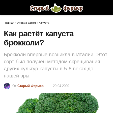
Главная
»
Уход за садом
»
Капуста
Как растёт капуста
брокколи?
Брокколи впервые возникла в Италии. Этот
сорт был получен методом скрещивания
других культур капусты в 5-6 веках до
нашей эры.
От
Старый Фермер
29.04.2020