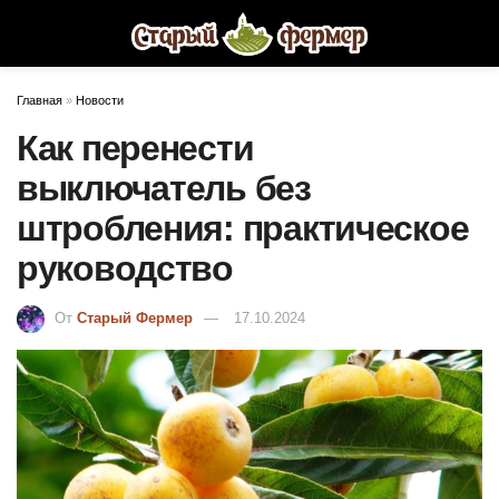
Главная
»
Новости
Как перенести
выключатель без
штробления: практическое
руководство
От
Старый Фермер
17.10.2024