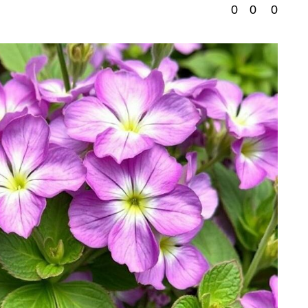
0
0
0