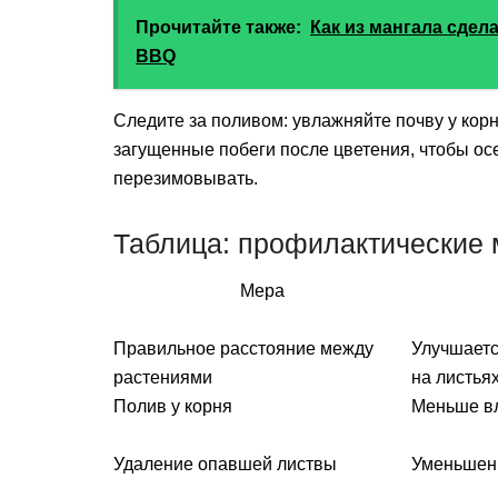
Прочитайте также:
Как из мангала сдел
BBQ
Следите за поливом: увлажняйте почву у кор
загущенные побеги после цветения, чтобы осе
перезимовывать.
Таблица: профилактические м
Мера
Правильное расстояние между
Улучшаетс
растениями
на листья
Полив у корня
Меньше вл
Удаление опавшей листвы
Уменьшен