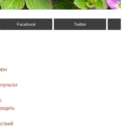
Facebook
Twitter
оры
езультат
ы
вредить
йствий