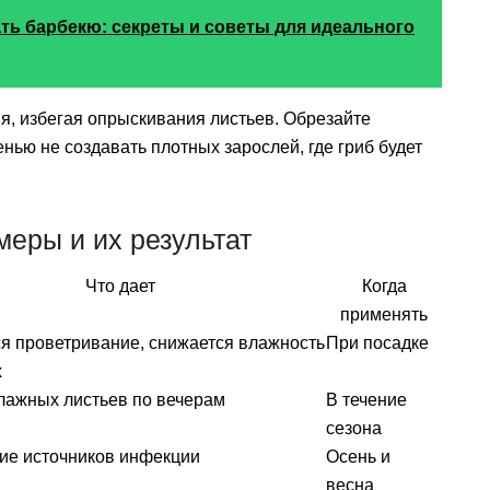
ать барбекю: секреты и советы для идеального
ня, избегая опрыскивания листьев. Обрезайте
нью не создавать плотных зарослей, где гриб будет
еры и их результат
Что дает
Когда
применять
я проветривание, снижается влажность
При посадке
х
ажных листьев по вечерам
В течение
сезона
ие источников инфекции
Осень и
весна