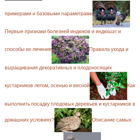
примерами и базовыми параметрами
Первые признаки болезней индюков и индюшат и
способы их лечения
Правила ухода и
выращивания декоративных и плодоносящих
кустарников летом, осенью и весной
Как
выполнить посадку плодовых деревьев и кустарников в
домашних условиях?
Описание самых