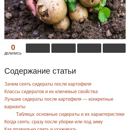
0
ДЕЛИЛИСЬ
Содержание статьи
Зачем сеять сидераты после картофеля
Классы сидератов и их ключевые свойства
Лучшие сидераты после картофеля — конкретные
варианты
Таблица: основные сидераты и их характеристики
Когда сеять: сразу после уборки или под зиму
Как правильно сеять и ухаживать