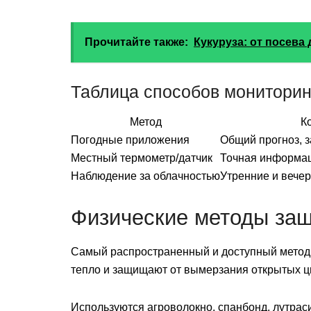
Прочитайте также:
Кукуруза: от посева 
Таблица способов мониторин
Метод
К
Погодные приложения
Общий прогноз, з
Местный термометр/датчик
Точная информац
Наблюдение за облачностью
Утренние и вечер
Физические методы защ
Самый распространенный и доступный метод 
тепло и защищают от вымерзания открытых цв
Используются агроволокно, спанбонд, лутрас