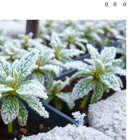
0
0
0