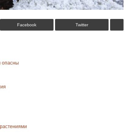
Facebook
Twitter
и опасны
тия
 растениями