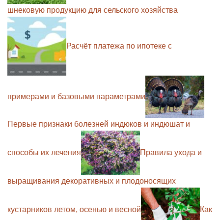
шнековую продукцию для сельского хозяйства
Расчёт платежа по ипотеке с
примерами и базовыми параметрами
Первые признаки болезней индюков и индюшат и
способы их лечения
Правила ухода и
выращивания декоративных и плодоносящих
кустарников летом, осенью и весной
Как