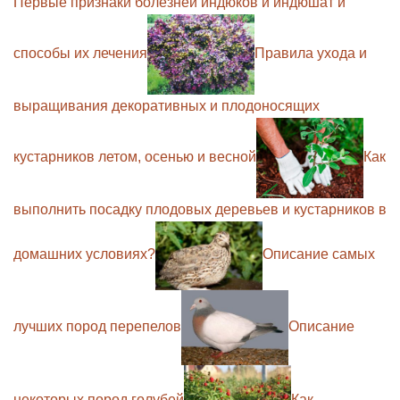
Первые признаки болезней индюков и индюшат и
способы их лечения
Правила ухода и
выращивания декоративных и плодоносящих
кустарников летом, осенью и весной
Как
выполнить посадку плодовых деревьев и кустарников в
домашних условиях?
Описание самых
лучших пород перепелов
Описание
некоторых пород голубей
Как