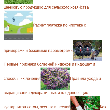
шнековую продукцию для сельского хозяйства
Расчёт платежа по ипотеке с
примерами и базовыми параметрами
Первые признаки болезней индюков и индюшат и
способы их лечения
Правила ухода и
выращивания декоративных и плодоносящих
кустарников летом, осенью и весной
Как