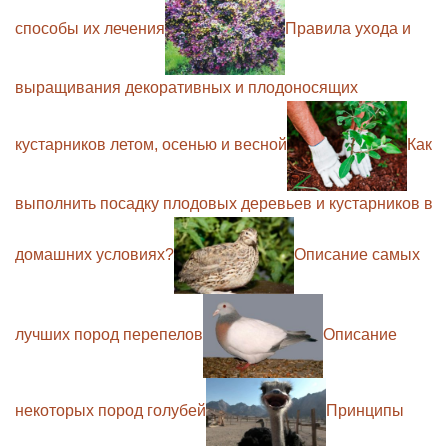
способы их лечения
Правила ухода и
выращивания декоративных и плодоносящих
кустарников летом, осенью и весной
Как
выполнить посадку плодовых деревьев и кустарников в
домашних условиях?
Описание самых
лучших пород перепелов
Описание
некоторых пород голубей
Принципы