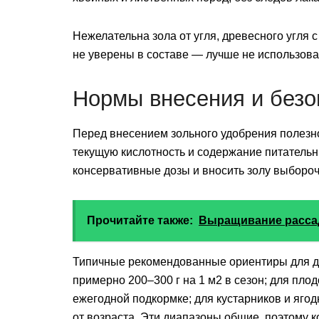
Нежелательна зола от угля, древесного угля
не уверены в составе — лучше не использоват
Нормы внесения и без
Перед внесением зольного удобрения полезно
текущую кислотность и содержание питательн
консервативные дозы и вносить золу выборочн
Прочитайте также:
Выращивание расса
Типичные рекомендованные ориентиры для др
примерно 200–300 г на 1 м2 в сезон; для пло
ежегодной подкормке; для кустарников и ягод
от возраста. Эти диапазоны общие, поэтому к