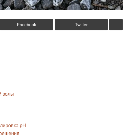
Facebook
Twitter
й золы
улировка pH
 решения