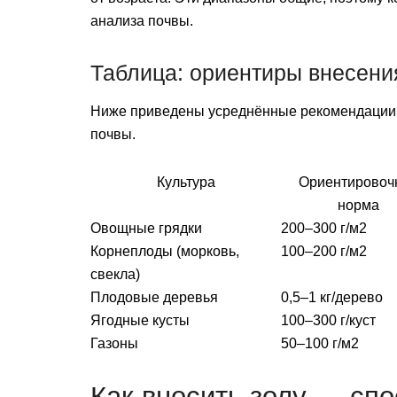
анализа почвы.
Таблица: ориентиры внесени
Ниже приведены усреднённые рекомендации.
почвы.
Культура
Ориентировоч
норма
Овощные грядки
200–300 г/м2
Корнеплоды (морковь,
100–200 г/м2
свекла)
Плодовые деревья
0,5–1 кг/дерево
Ягодные кусты
100–300 г/куст
Газоны
50–100 г/м2
Как вносить золу — сп