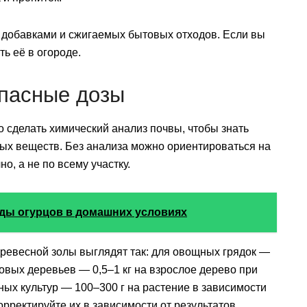
 с добавками и сжигаемых бытовых отходов. Если вы
ь её в огороде.
опасные дозы
 сделать химический анализ почвы, чтобы знать
ых веществ. Без анализа можно ориентироваться на
о, а не по всему участку.
ды огурцов в домашних условиях
евесной золы выглядят так: для овощных грядок —
довых деревьев — 0,5–1 кг на взрослое дерево при
ных культур — 100–300 г на растение в зависимости
орректируйте их в зависимости от результатов