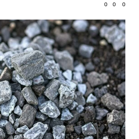
0
0
0