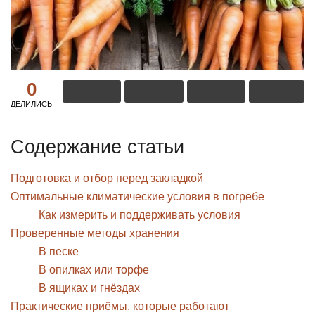
0
ДЕЛИЛИСЬ
Содержание статьи
Подготовка и отбор перед закладкой
Оптимальные климатические условия в погребе
Как измерить и поддерживать условия
Проверенные методы хранения
В песке
В опилках или торфе
В ящиках и гнёздах
Практические приёмы, которые работают