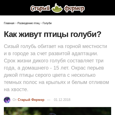
Главная
»
Разведение птиц
»
Голуби
Как живут птицы голуби?
Сизый голубь обитает на горной местности
и в городе за счет развитой адаптации.
Срок жизни дикого голубя составляет три
года, а домашнего - 15 лет. Окрас перьев
дикой птицы серого цвета с несколько
темных полос на крыльях и белым отливом
на хвосте.
От
Старый Фермер
01.12.2018