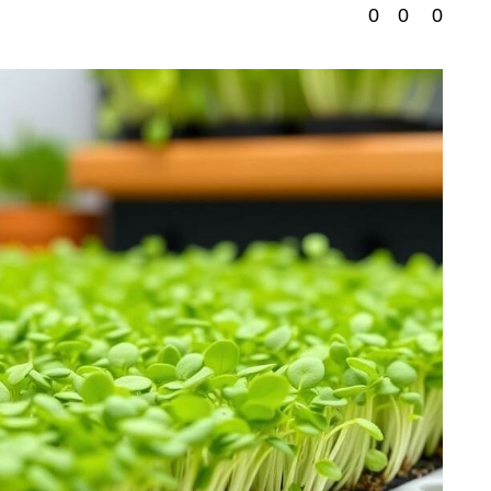
0
0
0