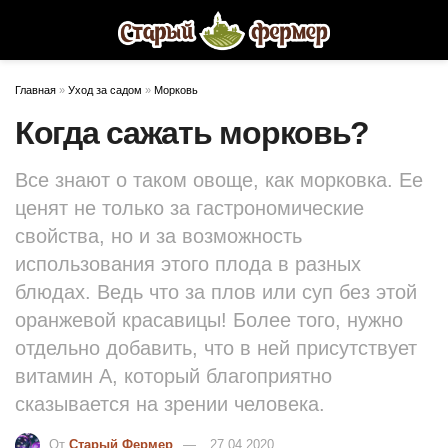
Главная
»
Уход за садом
»
Морковь
Когда сажать морковь?
Все знают о таком овоще, как морковка. Ее
ценят не только за гастрономические
свойства, но и за возможность
использования этого плода в разных
блюдах. Ведь что за плов или суп без этой
оранжевой красавицы! Более того, нужно
отдельно добавить, что в ней присутствует
витамин А, который благоприятно
сказывается на зрении человека.
От
Старый Фермер
27.04.2020